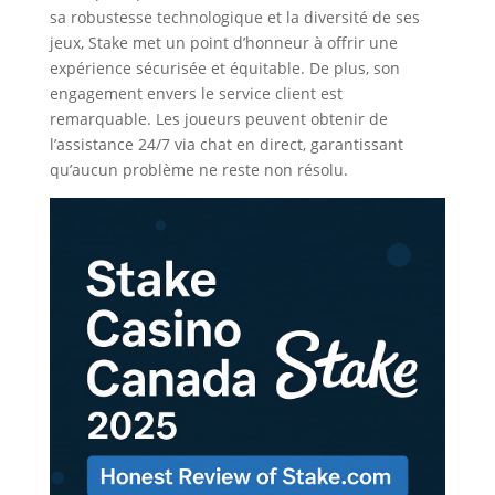
sa robustesse technologique et la diversité de ses
jeux, Stake met un point d’honneur à offrir une
expérience sécurisée et équitable. De plus, son
engagement envers le service client est
remarquable. Les joueurs peuvent obtenir de
l’assistance 24/7 via chat en direct, garantissant
qu’aucun problème ne reste non résolu.