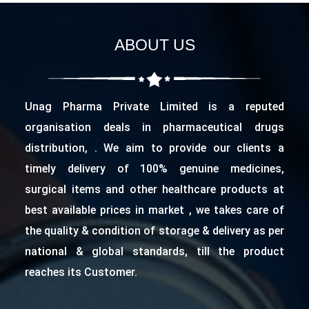
ABOUT US
Unag Pharma Private Limited is a reputed
organisation deals in pharmaceutical drugs
distribution, . We aim to provide our clients a
timely delivery of 100% genuine medicines,
surgical items and other healthcare products at
best available prices in market , we takes care of
the quality & condition of storage & delivery as per
national & global standards, till the product
reaches its Customer.