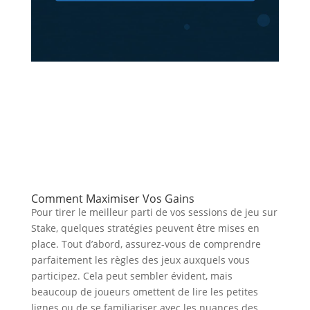
Comment Maximiser Vos Gains
Pour tirer le meilleur parti de vos sessions de jeu sur
Stake, quelques stratégies peuvent être mises en
place. Tout d’abord, assurez-vous de comprendre
parfaitement les règles des jeux auxquels vous
participez. Cela peut sembler évident, mais
beaucoup de joueurs omettent de lire les petites
lignes ou de se familiariser avec les nuances des