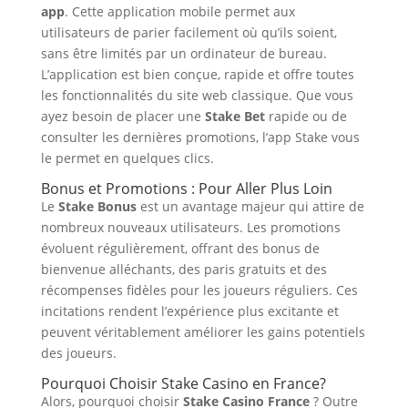
app
. Cette application mobile permet aux
utilisateurs de parier facilement où qu’ils soient,
sans être limités par un ordinateur de bureau.
L’application est bien conçue, rapide et offre toutes
les fonctionnalités du site web classique. Que vous
ayez besoin de placer une
Stake Bet
rapide ou de
consulter les dernières promotions, l’app Stake vous
le permet en quelques clics.
Bonus et Promotions : Pour Aller Plus Loin
Le
Stake Bonus
est un avantage majeur qui attire de
nombreux nouveaux utilisateurs. Les promotions
évoluent régulièrement, offrant des bonus de
bienvenue alléchants, des paris gratuits et des
récompenses fidèles pour les joueurs réguliers. Ces
incitations rendent l’expérience plus excitante et
peuvent véritablement améliorer les gains potentiels
des joueurs.
Pourquoi Choisir Stake Casino en France?
Alors, pourquoi choisir
Stake Casino France
? Outre