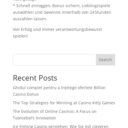
* Schnell einloggen, Bonus sichern, Lieblingsspiele
auswählen und Gewinne innerhalb von 24 Stunden
auszahlen lassen.
Viel Erfolg und immer verantwortungsbewusst
spielen!
Search
Recent Posts
Ghidul complet pentru a înțelege ofertele Billion
Casino bonus
The Top Strategies for Winning at Casino Kitty Games
The Evolution of Online Casinos: A Focus on
Tooniebet’s Innovation
Ice Fishing Casino verstehen: Wie Sie mit cleveren