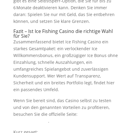
gibt es eine Selbstsperr‑Option, die Sie für bis zu
6 Monate deaktivieren kann. Denken Sie immer
daran: Spielen Sie nur mit Geld, das Sie entbehren
können, und setzen Sie klare Grenzen.
Fazit – Ist Ice Fishing Casino die richtige Wahl
für Sie?
Zusammenfassend bietet Ice Fishing Casino ein
starkes Gesamtpaket: ein verlockender Ice
Willkommensbonus, ein großzügiger Ice Bonus ohne
Einzahlung, schnelle Auszahlungen, ein
umfangreiches Spielangebot und zuverlässigen
Kundensupport. Wer Wert auf Transparenz,
Sicherheit und ein breites Portfolio legt, findet hier
ein passendes Umfeld.
Wenn Sie bereit sind, das Casino selbst zu testen
und von den genannten Vorteilen zu profitieren,
besuchen Sie die offizielle Seite:
https://ice-fishing-
casino-spiel.com/
.
Kurz gesagt: