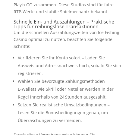
Play’n GO zusammen. Diese Studios sind für faire
RTP‑Werte und stabile Spielmechanik bekannt.
Schnelle Ein- und Auszahlungen – Praktische
Tipps für reibungslose Transaktionen
Um die schnellen Auszahlungszeiten von Ice Fishing
Casino optimal zu nutzen, beachten Sie folgende
Schritte:
Verifizieren Sie Ihr Konto sofort – Laden Sie
Ausweis und Adressnachweis hoch, sobald Sie sich
registrieren.
Wählen Sie bevorzugte Zahlungsmethoden –
E‑Wallets wie Skrill oder Neteller werden in der
Regel innerhalb von 24 Stunden ausgezahlt.
Setzen Sie realistische Umsatzbedingungen –
Lesen Sie die Bonusbedingungen genau, um
Überraschungen zu vermeiden.
Durch diese Vorgehensweise können Sie