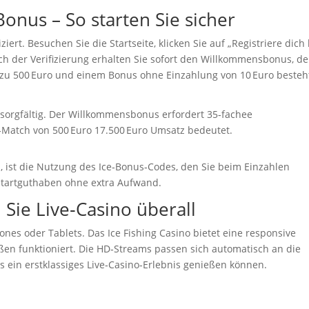
Bonus – So starten Sie sicher
ziert. Besuchen Sie die Startseite, klicken Sie auf „Registriere dich
ach der Verifizierung erhalten Sie sofort den Willkommensbonus, de
s zu 500 Euro und einem Bonus ohne Einzahlung von 10 Euro besteh
sorgfältig. Der Willkommensbonus erfordert 35‑fachee
Match von 500 Euro 17.500 Euro Umsatz bedeutet.
, ist die Nutzung des Ice‑Bonus‑Codes, den Sie beim Einzahlen
 Startguthaben ohne extra Aufwand.
 Sie Live‑Casino überall
nes oder Tablets. Das Ice Fishing Casino bietet eine responsive
en funktioniert. Die HD‑Streams passen sich automatisch an die
 ein erstklassiges Live‑Casino‑Erlebnis genießen können.