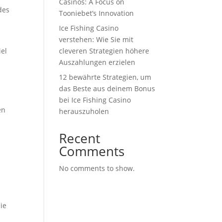
Casinos: A Focus on
des
Tooniebet’s Innovation
Ice Fishing Casino
verstehen: Wie Sie mit
iel
cleveren Strategien höhere
Auszahlungen erzielen
12 bewährte Strategien, um
das Beste aus deinem Bonus
bei Ice Fishing Casino
en
herauszuholen
Recent
Comments
No comments to show.
Sie