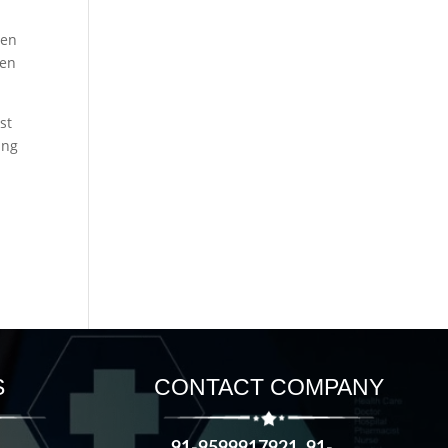
gen
fen
st
ing
S
CONTACT COMPANY