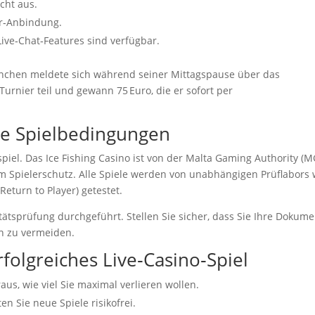
icht aus.
er‑Anbindung.
 Live‑Chat‑Features sind verfügbar.
 München meldete sich während seiner Mittagspause über das
rnier teil und gewann 75 Euro, die er sofort per
ire Spielbedingungen
piel. Das Ice Fishing Casino ist von der Malta Gaming Authority (M
um Spielerschutz. Alle Spiele werden von unabhängigen Prüflabors 
eturn to Player) getestet.
tätsprüfung durchgeführt. Stellen Sie sicher, dass Sie Ihre Dokum
n zu vermeiden.
rfolgreiches Live‑Casino‑Spiel
us, wie viel Sie maximal verlieren wollen.
n Sie neue Spiele risikofrei.