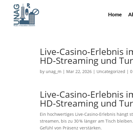
Home
A
Live‑Casino‑Erlebnis i
HD‑Streaming und Turn
by
unag_m
|
Mar 22, 2026
|
Uncategorized
|
0
Live‑Casino‑Erlebnis i
HD‑Streaming und Turn
Ein hochwertiges Live‑Casino‑Erlebnis hängt sta
streamen, bis zu 30 % länger am Tisch bleiben. 
Gefühl von Präsenz verstärken.