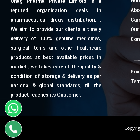
Ho
Unag Pharma Private Limited is a
Abo
reputed organisation deals in
pharmaceutical drugs distribution, .
Car
We aim to provide our clients a timely
Our
delivery of 100% genuine medicines,
Con
surgical items and other healthcare
products at best available prices in
market , we takes care of the quality &
Pri
condition of storage & delivery as per
Ter
national & global standards, till the
product reaches its Customer.
Copyrig