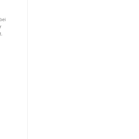
 bei
r
t.