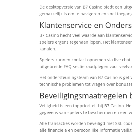
De desktopversie van B7 Casino biedt een uitg
gemakkelijk is om te navigeren en snel toegang t
Klantenservice en Onders
B7 Casino hecht veel waarde aan klantenservic
spelers ergens tegenaan lopen. Het klantense
kanalen.
Spelers kunnen contact opnemen via live chat 
uitgebreide FAQ-sectie raadplegen voor veel
Het ondersteuningsteam van B7 Casino is getr
technische problemen tot vragen over bonuss
Beveiligingsmaatregelen b
Veiligheid is een topprioriteit bij B7 Casino.
gegevens van spelers te beschermen en een v
Alle transacties worden beveiligd met SSL-cod
alle financiële en persoonlijke informatie veilig 