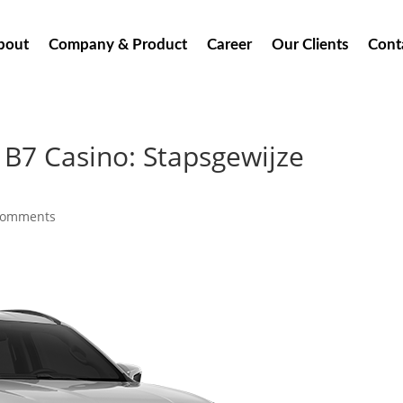
bout
Company & Product
Career
Our Clients
Cont
 B7 Casino: Stapsgewijze
comments