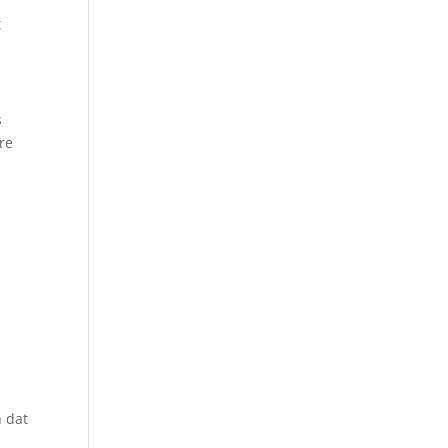
t
s
re
n dat