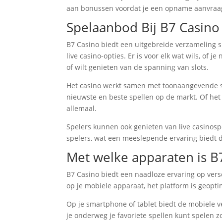
aan bonussen voordat je een opname aanvraa
Spelaanbod Bij B7 Casino
B7 Casino biedt een uitgebreide verzameling sp
live casino-opties. Er is voor elk wat wils, of 
of wilt genieten van de spanning van slots.
Het casino werkt samen met toonaangevende s
nieuwste en beste spellen op de markt. Of het 
allemaal.
Spelers kunnen ook genieten van live casino
spelers, wat een meeslepende ervaring biedt di
Met welke apparaten is B
B7 Casino biedt een naadloze ervaring op vers
op je mobiele apparaat, het platform is geop
Op je smartphone of tablet biedt de mobiele ve
je onderweg je favoriete spellen kunt spelen z