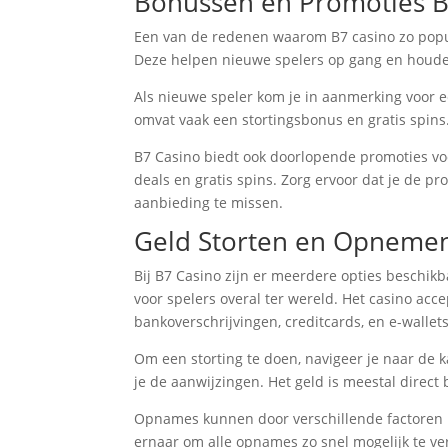
Bonussen en Promoties Bi
Een van de redenen waarom B7 casino zo popul
Deze helpen nieuwe spelers op gang en houde
Als nieuwe speler kom je in aanmerking voor 
omvat vaak een stortingsbonus en gratis spins
B7 Casino biedt ook doorlopende promoties vo
deals en gratis spins. Zorg ervoor dat je de p
aanbieding te missen.
Geld Storten en Opneme
Bij B7 Casino zijn er meerdere opties beschik
voor spelers overal ter wereld. Het casino ac
bankoverschrijvingen, creditcards, en e-wallets
Om een storting te doen, navigeer je naar de k
je de aanwijzingen. Het geld is meestal direct
Opnames kunnen door verschillende factoren i
ernaar om alle opnames zo snel mogelijk te ve