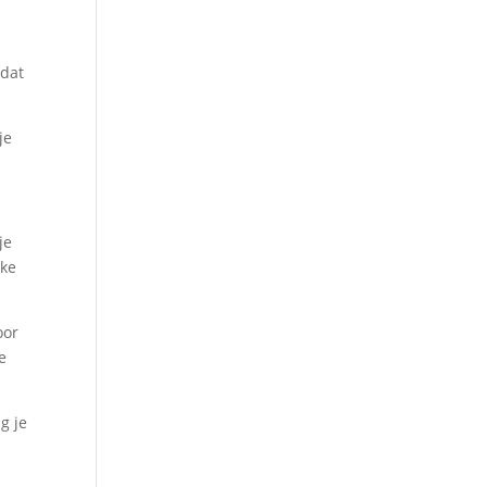
 dat
je
je
jke
oor
e
g je