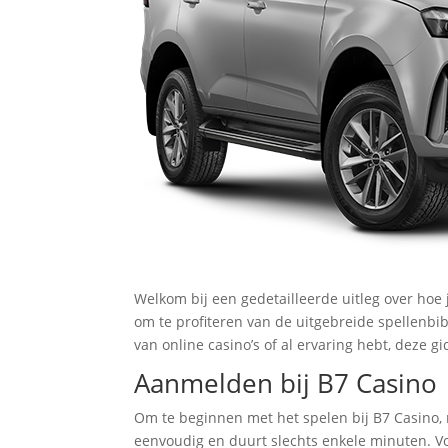
Welkom bij een gedetailleerde uitleg over hoe
om te profiteren van de uitgebreide spellenbi
van online casino’s of al ervaring hebt, deze gi
Aanmelden bij B7 Casino
Om te beginnen met het spelen bij B7 Casino, 
eenvoudig en duurt slechts enkele minuten. V