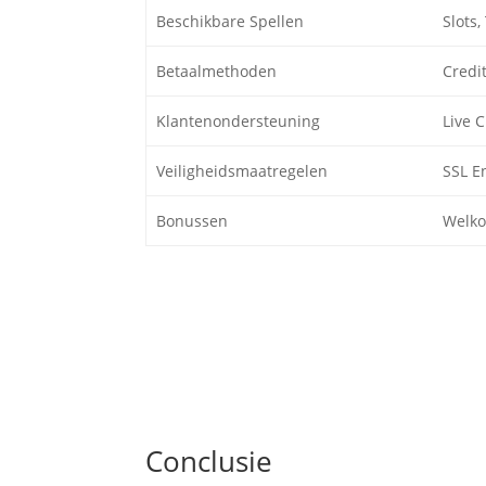
Beschikbare Spellen
Slots,
Betaalmethoden
Credit
Klantenondersteuning
Live C
Veiligheidsmaatregelen
SSL E
Bonussen
Welko
Conclusie