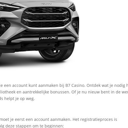
 je een account kunt aanmaken bij B7 Casino. Ontdek wat je nodig 
bliotheek en aantrekkelijke bonussen. Of je nu nieuw bent in de we
ds helpt je op weg.
moet je eerst een account aanmaken. Het registratieproces is
olg deze stappen om te beginnen: