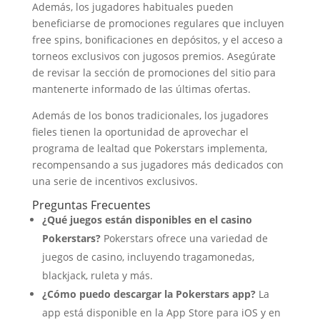
Además, los jugadores habituales pueden
beneficiarse de promociones regulares que incluyen
free spins, bonificaciones en depósitos, y el acceso a
torneos exclusivos con jugosos premios. Asegúrate
de revisar la sección de promociones del sitio para
mantenerte informado de las últimas ofertas.
Además de los bonos tradicionales, los jugadores
fieles tienen la oportunidad de aprovechar el
programa de lealtad que Pokerstars implementa,
recompensando a sus jugadores más dedicados con
una serie de incentivos exclusivos.
Preguntas Frecuentes
¿Qué juegos están disponibles en el
casino
Pokerstars
?
Pokerstars ofrece una variedad de
juegos de casino, incluyendo tragamonedas,
blackjack, ruleta y más.
¿Cómo puedo descargar la
Pokerstars app
?
La
app está disponible en la App Store para iOS y en