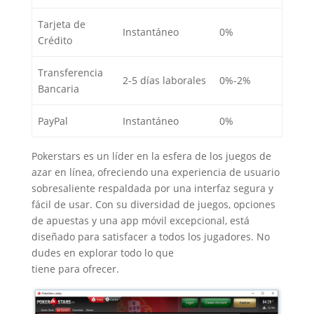
Tarjeta de
Instantáneo
0%
Crédito
Transferencia
2-5 días laborales
0%-2%
Bancaria
PayPal
Instantáneo
0%
Pokerstars es un líder en la esfera de los juegos de
azar en línea, ofreciendo una experiencia de usuario
sobresaliente respaldada por una interfaz segura y
fácil de usar. Con su diversidad de juegos, opciones
de apuestas y una app móvil excepcional, está
diseñado para satisfacer a todos los jugadores. No
dudes en explorar todo lo que
Pokerstars online
tiene para ofrecer.