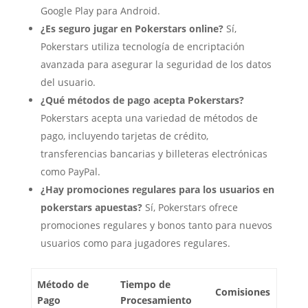
Google Play para Android.
¿Es seguro jugar en Pokerstars online?
Sí,
Pokerstars utiliza tecnología de encriptación
avanzada para asegurar la seguridad de los datos
del usuario.
¿Qué métodos de pago acepta Pokerstars?
Pokerstars acepta una variedad de métodos de
pago, incluyendo tarjetas de crédito,
transferencias bancarias y billeteras electrónicas
como PayPal.
¿Hay promociones regulares para los usuarios en
pokerstars apuestas
?
Sí, Pokerstars ofrece
promociones regulares y bonos tanto para nuevos
usuarios como para jugadores regulares.
Método de
Tiempo de
Comisiones
Pago
Procesamiento