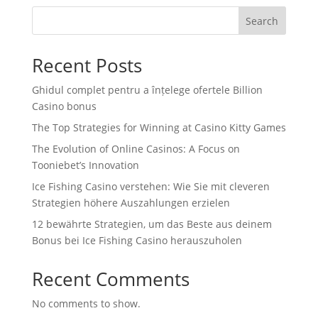
Search
Recent Posts
Ghidul complet pentru a înțelege ofertele Billion
Casino bonus
The Top Strategies for Winning at Casino Kitty Games
The Evolution of Online Casinos: A Focus on
Tooniebet’s Innovation
Ice Fishing Casino verstehen: Wie Sie mit cleveren
Strategien höhere Auszahlungen erzielen
12 bewährte Strategien, um das Beste aus deinem
Bonus bei Ice Fishing Casino herauszuholen
Recent Comments
No comments to show.