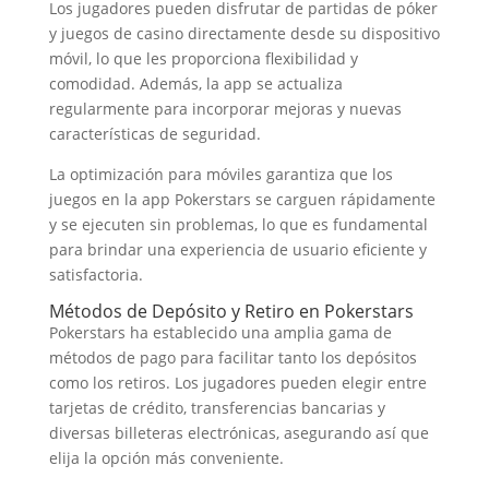
Los jugadores pueden disfrutar de partidas de póker
y juegos de casino directamente desde su dispositivo
móvil, lo que les proporciona flexibilidad y
comodidad. Además, la app se actualiza
regularmente para incorporar mejoras y nuevas
características de seguridad.
La optimización para móviles garantiza que los
juegos en la app Pokerstars se carguen rápidamente
y se ejecuten sin problemas, lo que es fundamental
para brindar una experiencia de usuario eficiente y
satisfactoria.
Métodos de Depósito y Retiro en Pokerstars
Pokerstars ha establecido una amplia gama de
métodos de pago para facilitar tanto los depósitos
como los retiros. Los jugadores pueden elegir entre
tarjetas de crédito, transferencias bancarias y
diversas billeteras electrónicas, asegurando así que
elija la opción más conveniente.