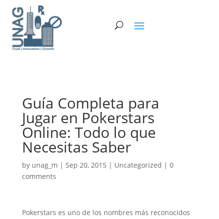
Guía Completa para
Jugar en Pokerstars
Online: Todo lo que
Necesitas Saber
by
unag_m
|
Sep 20, 2015
|
Uncategorized
|
0
comments
Pokerstars es uno de los nombres más reconocidos