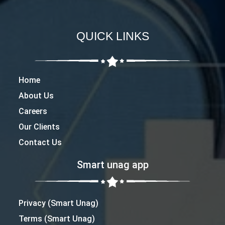
QUICK LINKS
Home
About Us
Careers
Our Clients
Contact Us
Smart unag app
Privacy (Smart Unag)
Terms (Smart Unag)