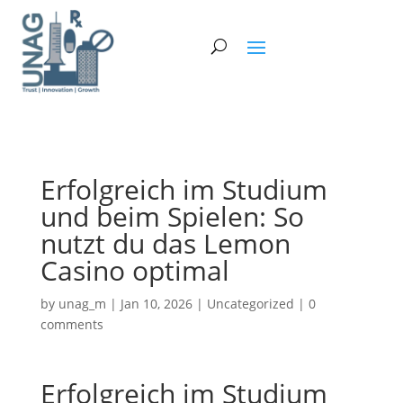
Erfolgreich im Studium
und beim Spielen: So
nutzt du das Lemon
Casino optimal
by
unag_m
|
Jan 10, 2026
|
Uncategorized
|
0
comments
Erfolgreich im Studium