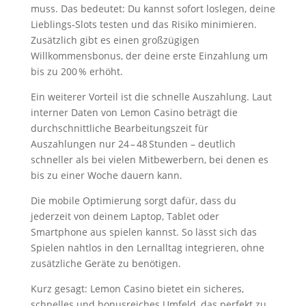
muss. Das bedeutet: Du kannst sofort loslegen, deine
Lieblings‑Slots testen und das Risiko minimieren.
Zusätzlich gibt es einen großzügigen
Willkommensbonus, der deine erste Einzahlung um
bis zu 200 % erhöht.
Ein weiterer Vorteil ist die schnelle Auszahlung. Laut
interner Daten von Lemon Casino beträgt die
durchschnittliche Bearbeitungszeit für
Auszahlungen nur 24 – 48 Stunden – deutlich
schneller als bei vielen Mitbewerbern, bei denen es
bis zu einer Woche dauern kann.
Die mobile Optimierung sorgt dafür, dass du
jederzeit von deinem Laptop, Tablet oder
Smartphone aus spielen kannst. So lässt sich das
Spielen nahtlos in den Lernalltag integrieren, ohne
zusätzliche Geräte zu benötigen.
Kurz gesagt: Lemon Casino bietet ein sicheres,
schnelles und bonusreiches Umfeld, das perfekt zu