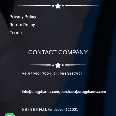
Privacy Policy
Return Policy
Terms
CONTACT COMPANY
91-9599917921, 91-9818317921
Info@unagpharma.com
,
purchase@unagpharma.com
5 B / 8 B.P.N.I.T. Faridabad- 121001