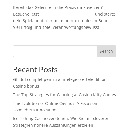
Bereit, das Gelernte in die Praxis umzusetzen?
Besuche jetzt
https://lemoncasino-de.net/
und starte
dein Spielabenteuer mit einem kostenlosen Bonus.
Viel Erfolg und spiel verantwortungsbewusst!
Search
Recent Posts
Ghidul complet pentru a înțelege ofertele Billion
Casino bonus
The Top Strategies for Winning at Casino Kitty Games
The Evolution of Online Casinos: A Focus on
Tooniebet’s Innovation
Ice Fishing Casino verstehen: Wie Sie mit cleveren
Strategien höhere Auszahlungen erzielen