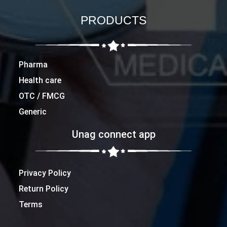
PRODUCTS
Pharma
Health care
OTC / FMCG
Generic
Unag connect app
Privacy Policy
Return Policy
Terms