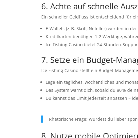
6. Achte auf schnelle Au
Ein schneller Geldfluss ist entscheidend für ei
E‑Wallets (z. B. Skrill, Neteller) werden in 
Kreditkarten benötigen 1‑2 Werktage, währ
Ice Fishing Casino bietet 24‑Stunden‑Suppor
7. Setze ein Budget‑Mana
Ice Fishing Casino stellt ein Budget‑Management
Lege ein tägliches, wöchentliches und monatl
Das System warnt dich, sobald du 80 % deines
Du kannst das Limit jederzeit anpassen – ide
Rhetorische Frage: Würdest du lieber spon
8. Nutze mobile Optimier