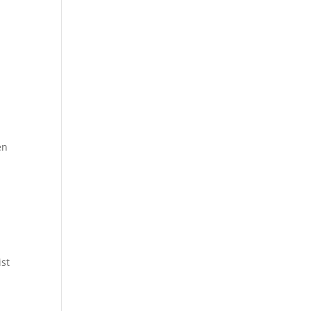
en
ist