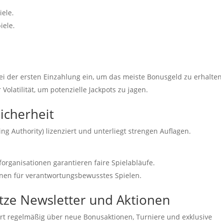
iele.
iele.
ei der ersten Einzahlung ein, um das meiste Bonusgeld zu erhalten
 Volatilität, um potenzielle Jackpots zu jagen.
Sicherheit
ng Authority) lizenziert und unterliegt strengen Auflagen.
rganisationen garantieren faire Spielabläufe.
ionen für verantwortungsbewusstes Spielen.
utze Newsletter und Aktionen
ert regelmäßig über neue Bonusaktionen, Turniere und exklusive