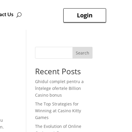
Login
act Us
Search
Recent Posts
Ghidul complet pentru a
înțelege ofertele Billion
Casino bonus
The Top Strategies for
Winning at Casino Kitty
Games
du
The Evolution of Online
n.